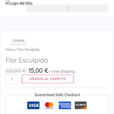
Ir
contenido
al
contenido
El
El
Flor
precio
precio
¡Oferta!
Esculpida
original
actual
cantidad
Inicio
/ Flor Esculpida
era:
es:
Flor Esculpida
22,00 €.
15,00 €.
22,00
€
15,00
€
+ Free Shipping
AÑADIR AL CARRITO
Guaranteed Safe Checkout